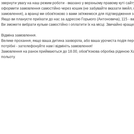
звернути увагу на наш режим роботи - вказано у верхньому правому куті сайту
оформити замовлення самостійно через кошик (не забувайте вказати імейл,
замовлення), а вранці ми обов'язково з вами зв'яжемося для підтвердження 
Якщо ви плануєте приїхати до нас за адресою Горького (Антоновича), 115 - 
Ви зможете вибрати кульки самостійно і оплатити їх на місці. Звичайно краще
Відміна замовлення.
Велике прохання, якщо ваша дитина захворіла, або ваша урочиста подія пере
потрібні - зателефонуйте нам і відмініть замовлення!
Замовлення на ранок приймаються до 18.00, обов"язкова обробка рідиною Ха
польоту.