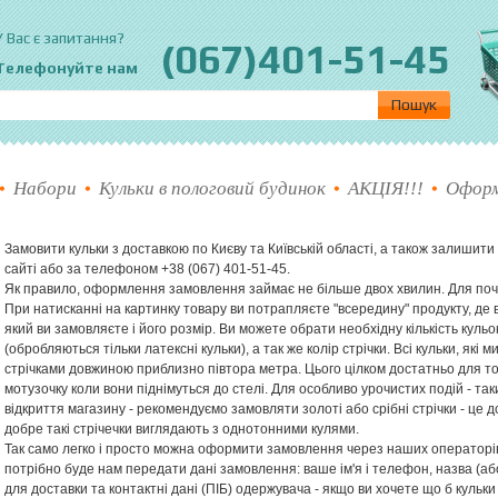
пер шарик
У Вас є запитання?
(067)401-51-45
Телефонуйте нам
Набори
Кульки в пологовий будинок
АКЦІЯ!!!
Оформ
Замовити кульки з доставкою по Києву та Київській області, а також залишит
сайті або за телефоном +38 (067) 401-51-45.
Як правило, оформлення замовлення займає не більше двох хвилин. Для поча
При натисканні на картинку товару ви потрапляєте "всередину" продукту, де
який ви замовляєте і його розмір. Ви можете обрати необхідну кількість кульок
(обробляються тільки латексні кульки), а так же колір стрічки. Всі кульки, які
стрічками довжиною приблизно півтора метра. Цього цілком достатньо для тог
мотузочку коли вони піднімуться до стелі. Для особливо урочистих подій - та
відкриття магазину - рекомендуємо замовляти золоті або срібні стрічки - це 
добре такі стрічечки виглядають з однотонними кулями.
Так само легко і просто можна оформити замовлення через наших операторів
потрібно буде нам передати дані замовлення: ваше ім'я і телефон, назва (або 
для доставки та контактні дані (ПІБ) одержувача - якщо ви хочете що б кульк