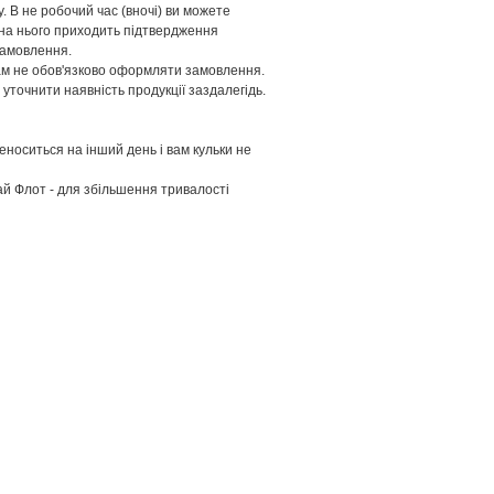
. В не робочий час (вночі) ви можете
 на нього приходить підтвердження
замовлення.
вам не обов'язково оформляти замовлення.
 уточнити наявність продукції заздалегідь.
носиться на інший день і вам кульки не
й Флот - для збільшення тривалості