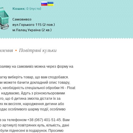
Кошик:
0 (пусто)
Самовивоз
вул.Горького 115 (2 пов.)
м.Палац Україна (2 хв.)
лення
Повітряні кульки
и заявку на самовивіз можна через форму на
тку виберіть товар, що вам сподобався.
 ви можете бачити докладний опис товару,
, необхідність спеціальної обробки Hi - Float
 ми надуваємо, йдуть з різнокольоровими
о, що б дитина змогла дістати їх за
ких як весілля, народження дитини або
додає особливого шарму події, особливо
 за телефоном +38 (067) 401-51-45. Вам
артикул) повітряних куль, кількість, дані
и були піднесені в подарунок. Просимо