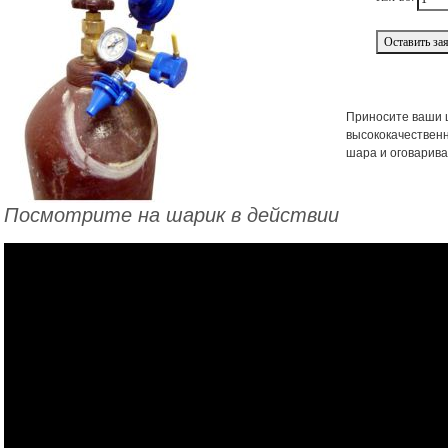
Приносите ваши 
высококачественн
шара и оговарива
Посмотрите на шарик в действии